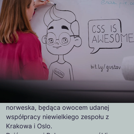
Tworzymy przestrzeń,
w której technologia
spotyka się z ludzkim
podejściem
Forte Poland to hub technologiczny
będący częścią Forte Group.
Zaczynaliśmy jako firma polsko-
norweska, będąca owocem udanej
współpracy niewielkiego zespołu z
Krakowa i Oslo.