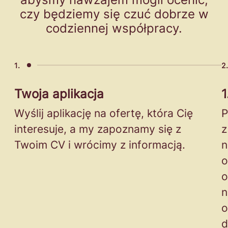
czy będziemy się czuć dobrze w
codziennej współpracy.
1.
2
Twoja aplikacja
1
Wyślij aplikację na ofertę, która Cię
P
interesuje, a my zapoznamy się z
z
Twoim CV i wrócimy z informacją.
n
o
o
n
o
d