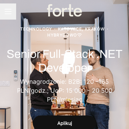
Menu kariery
TECHNOLOGY
·
KATOWICE, KRAKÓW
·
HYBRYDOWO
Senior Full-Stack .NET
Developer
Wynagrodzenie: B2B: 120 -165
PLN/godz.; UoP: 15 000 - 20 500
PLN/miesiąc
Aplikuj