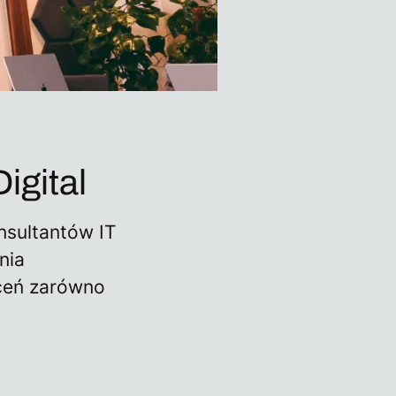
igital
nsultantów IT
nia
eceń zarówno