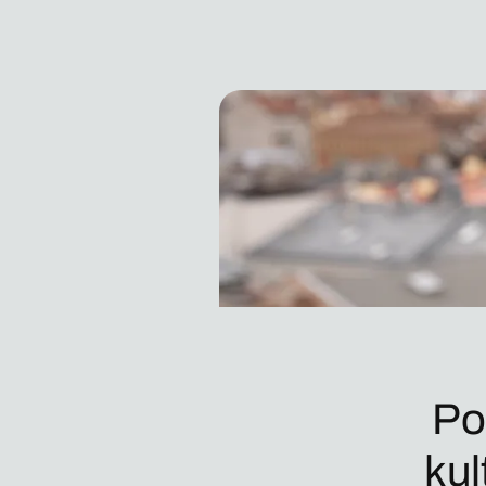
Po
kul