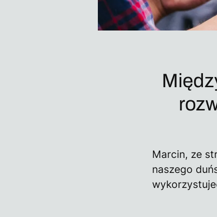
Między
rozw
Marcin, ze st
naszego duńsk
wykorzystuje