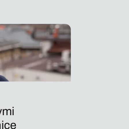
ymi
nice