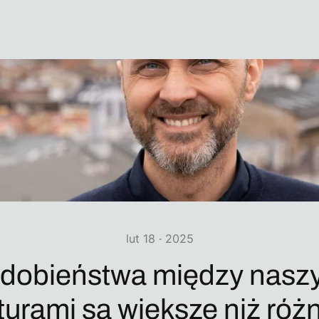
lut 18 · 2025
dobieństwa między nasz
turami są większe niż róż