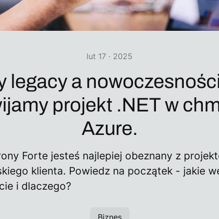
lut 17 · 2025
 legacy a nowoczesności
ijamy projekt .NET w ch
Azure.
rony Forte jesteś najlepiej obeznany z projek
iego klienta. Powiedz na początek - jakie w
cie i dlaczego?
Biznes