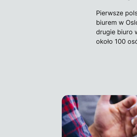
Pierwsze pol
biurem w Osl
drugie biuro 
około 100 os