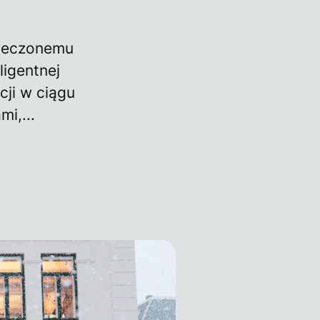
pieczonemu
ligentnej
cji w ciągu
i,...