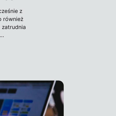
cześnie z
o również
 zatrudnia
..