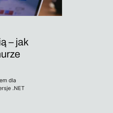
ą – jak
murze
tem dla
ersje .NET