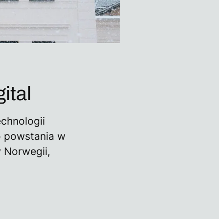
ital
echnologii
o powstania w
 Norwegii,